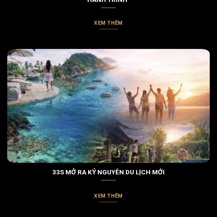
XEM THÊM
33S MỞ RA KỶ NGUYÊN DU LỊCH MỚI
XEM THÊM