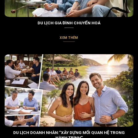
DU LỊCH GIA ĐÌNH CHUYỂN HOÁ
XEM THÊM
DU LỊCH DOANH NHÂN:”XÂY DỰNG MỐI QUAN HỆ TRONG
HÀNH TRÌNH”